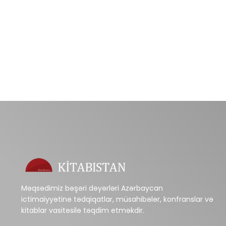
Məqsədimiz bəşəri dəyərləri Azərbaycan
ictimaiyyətinə tədqiqatlar, müsahibələr, konfranslar və
kitablar vasitəsilə təqdim etməkdir.