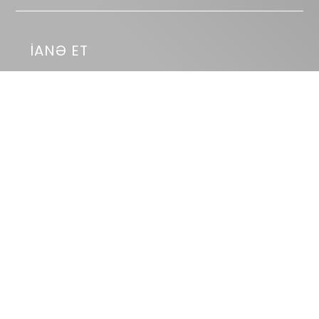
İANƏ ET
Bizə bir kofe al!
BİZİ İZLƏYİN
KEÇİDLƏR
Missiyamız