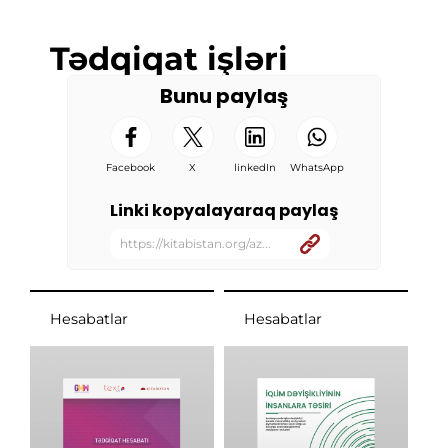
Tədqiqat işləri
Bunu paylaş
Facebook
X
linkedIn
WhatsApp
Linki kopyalayaraq paylaş
https://kitabistan.org/az...
Hesabatlar
Hesabatlar