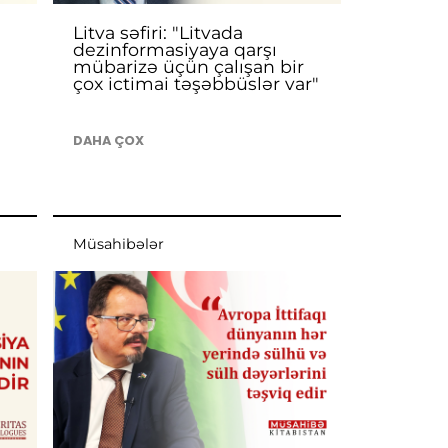
Litva səfiri: "Litvada
dezinformasiyaya qarşı
d
mübarizə üçün çalışan bir
çox ictimai təşəbbüslər var"
DAHA ÇOX
Müsahibələr