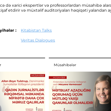
ləcə də xarici ekspertlər və professorlardan müsahibə ala
işaf etdirir və müxtəlif auditoriyaları həqiqəti yalandan 
yihələr :
Kitabistan Talks
Veritas Dialogues
r
Müsahibələr