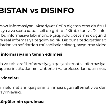
BISTAN vs DISINFO
övr informasiyanı əksəriyyət üçün əlçatan etsə də özü il
yası və saxta xəbər seli də gətirdi. "Kitabistan vs Disin
, bu informasiya labirintində çıxış yolu göstərmək üçün 
və real informasiya təqdim edirik. Biz buna tədqiqatlar apa
ardan və səfirlərdən müsahibələr alaraq, araşdırma videola
v informasiyanın təmin edilməsi
və təktərəfli informasiyaya qarşı alternativ informasiya 
arıcı institutlarının rəhbərləri və professorlarından müsa
 videoları
ı məlumatların qarşısının alınması üçün alternativ və dəri
yayımlayırıq.
örpülərinin qurulması