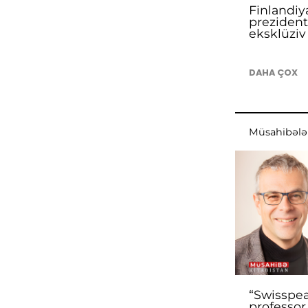
Finlandiy
prezident
eksklüzi
DAHA ÇOX
Müsahibələ
“Swisspea
professor