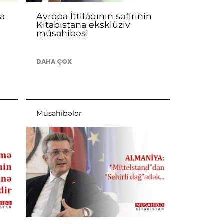
na
Avropa İttifaqının səfirinin
Kitabıstana eksklüziv
müsahibəsi
DAHA ÇOX
Müsahibələr