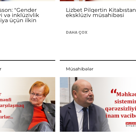
sson: "Gender
Lizbet Pilqertin Kitabısta
i və inklüzivlik
eksklüziv müsahibəsi
ya üçün ilkin
DAHA ÇOX
r
Müsahibələr