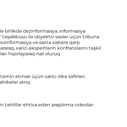
ə birlikdə dezinformasiya, informasiya
fo" təşəbbüsü ilə obyektiv səslər üçün tribuna
dezinformasiya və saxta xəbərə qarşı
raraq, xarici ekspertlərin konfranslarını təşkil
rı hazırlayaraq nail oluruq.
təmin etmək üçün xarici ölkə səfirləri,
hibələr alırıq.
n təhlillər ehtiva edən araşdırma videoları