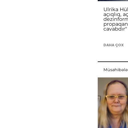
Ulrika Hü
açıqlıq, a
dezinform
propaqan
cavabdır"
DAHA ÇOX
Müsahibələ