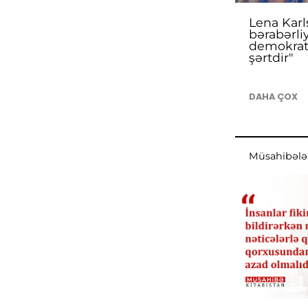
Lena Karl
bərabərliy
demokrati
şərtdir"
DAHA ÇOX
Müsahibələ