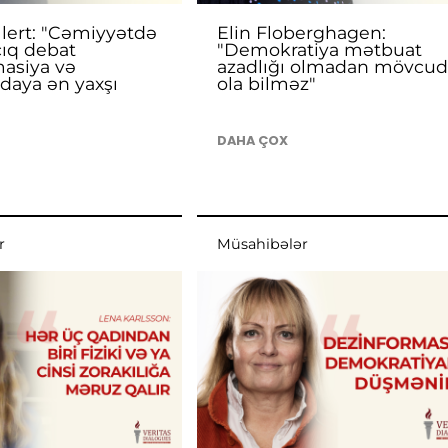
llert: "Cəmiyyətdə
Elin Floberghagen:
çıq debat
"Demokratiya mətbuat
asiya və
azadlığı olmadan mövcu
daya ən yaxşı
ola bilməz"
DAHA ÇOX
r
Müsahibələr