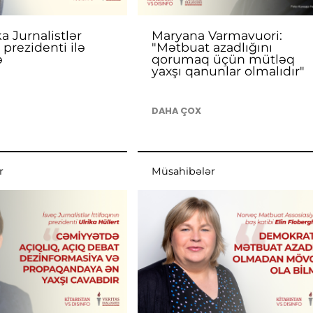
 Jurnalistlər
Maryana Varmavuori:
n prezidenti ilə
"Mətbuat azadlığını
ə
qorumaq üçün mütləq
yaxşı qanunlar olmalıdır"
DAHA ÇOX
r
Müsahibələr