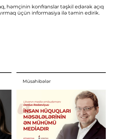
raq, həmçinin konfranslar təşkil edərək açıq
ayırmaq üçün informasiya ilə təmin edirik.
Müsahibələr