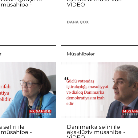
 müsahibə -
VİDEO
DAHA ÇOX
r
Müsahibələr
 səfiri ilə
Danimarka səfiri ilə
 müsahibə -
eksklüziv müsahibə -
VİDEO