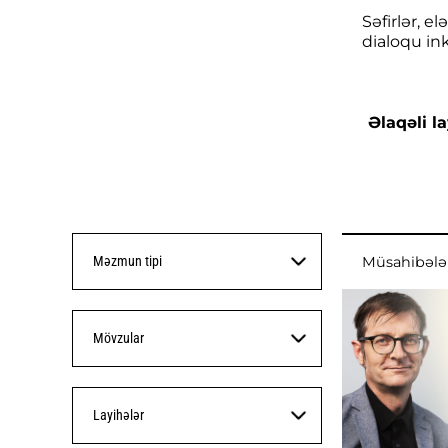
Səfirlər, e
dialoqu ink
Əlaqəli la
Məzmun tipi
Müsahibələ
Mövzular
Layihələr