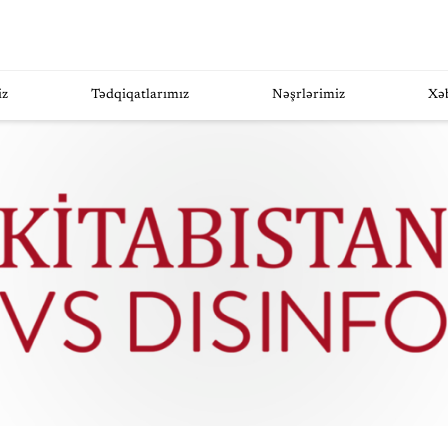
iz
Tədqiqatlarımız
Nəşrlərimiz
Xə