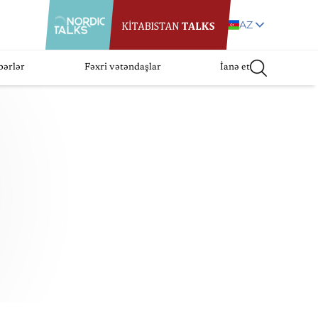
AZ
bərlər
Fəxri vətəndaşlar
İanə et