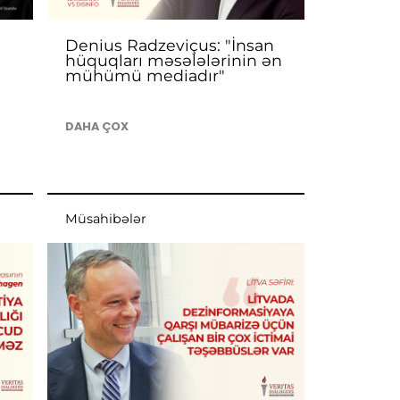
Denius Radzeviçus: "İnsan
hüquqları məsələlərinin ən
mühümü mediadır"
DAHA ÇOX
Müsahibələr