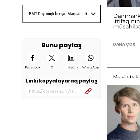
BMT Dayanıqlı İnkişaf Məqsədləri
Danimarka
İttifaqını
müsahib
Bunu paylaş
DAHA ÇOX
Facebook
X
linkedIn
WhatsApp
Müsahibələ
Linki kopyalayaraq paylaş
https://kitabistan.org/az...