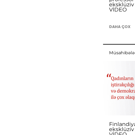
eksklüziv
VİDEO
DAHA ÇOX
Müsahibələ
Finlandiya
eksklüziv
VİDEO