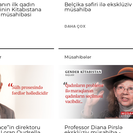
anın ilk qadın
Belçika səfiri ilə eksklüziv
inin Kitabıstana
müsahibə
v müsahibəsi
DAHA ÇOX
r
Müsahibələr
ce”in direktoru
Professor Diana Pirslə
 Loran Qudşellə
eksklüziv müsahibə -