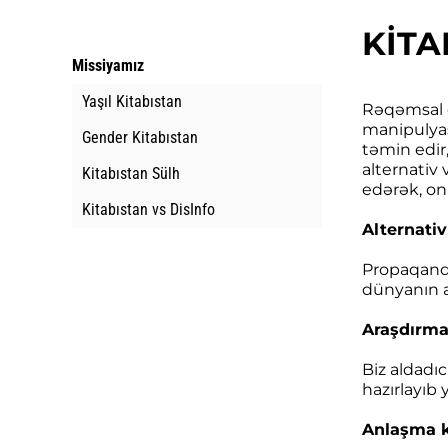
KİTA
Missiyamız
Yaşıl Kitabıstan
Rəqəmsal d
manipulyasi
Gender Kitabıstan
təmin edir
alternativ 
Kitabıstan Sülh
edərək, onl
Kitabıstan vs DisInfo
Alternati
Propaqanda 
dünyanın ap
Araşdırma
Biz aldadıc
hazırlayıb 
Anlaşma k