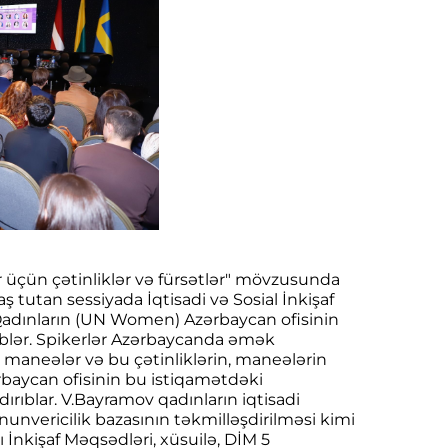
ar üçün çətinliklər və fürsətlər" mövzusunda
ş tutan sessiyada İqtisadi və Sosial İnkişaf
-Qadınların (UN Women) Azərbaycan ofisinin
blər. Spikerlər Azərbaycanda əmək
d maneələr və bu çətinliklərin, maneələrin
rbaycan ofisinin bu istiqamətdəki
ırıblar. V.Bayramov qadınların iqtisadi
qanunvericilik bazasının təkmilləşdirilməsi kimi
İnkişaf Məqsədləri, xüsuilə, DİM 5