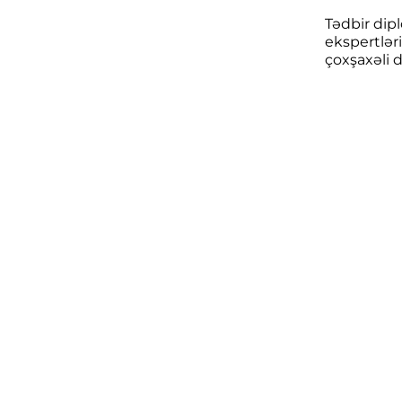
Tədbir dipl
ekspertləri
çoxşaxəli 