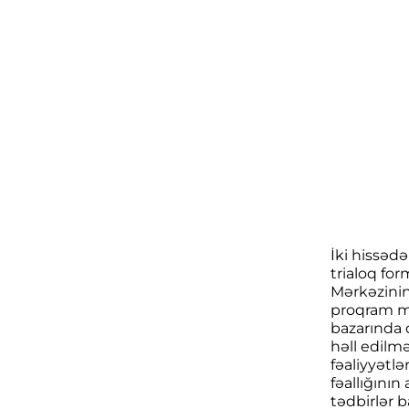
İki hissəd
trialoq for
Mərkəzinin
proqram mü
bazarında 
həll edilm
fəaliyyətlə
fəallığının
tədbirlər 