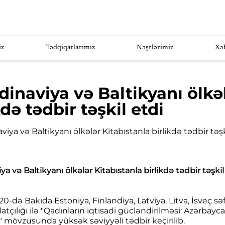
iz
Tədqiqatlarımız
Nəşrlərimiz
Xə
inaviya və Baltikyanı ölkə
kdə tədbir təşkil etdi
a və Baltikyanı ölkələr Kitabıstanla birlikdə tədbir təşkil
0-də Bakıda Estoniya, Finlandiya, Latviya, Litva, İsveç sə
latçılığı ilə "Qadınların iqtisadi gücləndirilməsi: Azərba
" mövzusunda yüksək səviyyəli tədbir keçirilib.