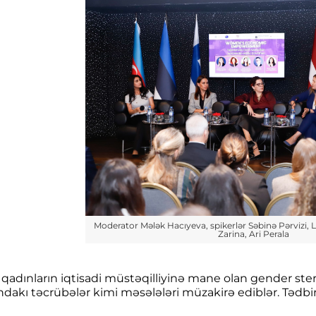
Moderator Mələk Hacıyeva, spikerlər Səbinə Pərvizi, 
Zarina, Ari Perala
 qadınların iqtisadi müstəqilliyinə mane olan gender stere
dakı təcrübələr kimi məsələləri müzakirə ediblər. Tədbir 