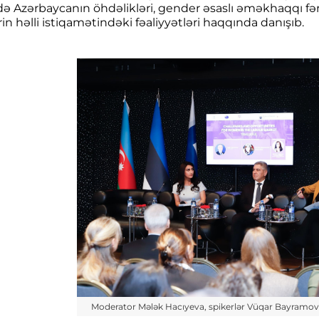
də Azərbaycanın öhdəlikləri, gender əsaslı əməkhaqqı fə
n həlli istiqamətindəki fəaliyyətləri haqqında danışıb.
Moderator Mələk Hacıyeva, spikerlər Vüqar Bayramo