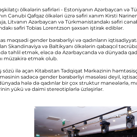
şkilatçı ölkələrin səfirləri - Estoniyanın Azərbaycan və T
nın Cənubi Qafqaz ölkələri üzrə səfiri xanım Kirsti Narine
ja, Litvanın Azərbaycan və Türkmənistandakı səfiri cənab
akı səfiri Tobias Lorentzson şəxsən iştirak ediblər.
sas məqsədi gender bərabərliyi və qadınların iqtisadiyya
n Skandinaviya və Baltikyanı ölkələrin qabaqcıl təcrüb
də təhlil etmək, eləcə də Azərbaycanda və dünyada qadınl
rını müzakirə etmək olub.
iş sözü ilə açan Kitabıstan Tədqiqat Mərkəzinin həmtəsisç
məsinin sadəcə gender bərabərliyi məsələsi deyil, iqtisad
i, dünyada hələ də qadınlar bir çox struktur maneələrlə, 
rinin yükü və daimi stereotiplərlə üzləşirlər.