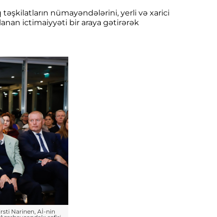
təşkilatların nümayəndələrini, yerli və xarici
lanan ictimaiyyəti bir araya gətirərək
rsti Narinen, Aİ-nin