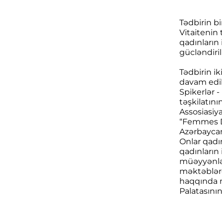
Tədbirin b
Vitaitenin
qadınların 
gücləndiri
Tədbirin i
davam edib
Spikerlər -
təşkilatın
Assosiasiy
“Femmes Di
Azərbaycan
Onlar qadın
qadınların 
müəyyənləş
məktəblərd
haqqında m
Palatasının