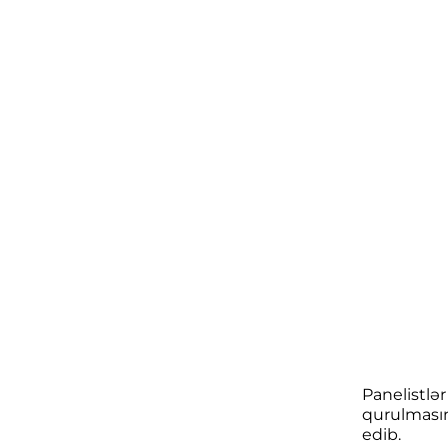
Panelistlər
qurulmasın
edib.