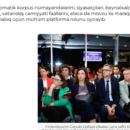
omatik korpus nümayəndələrini, siyasətçiləri, beynəlxalq 
, vətəndaş cəmiyyəti fəallarını, eləcə də mövzu ilə maraq
dialoq üçün mühüm platforma rolunu oynayıb.
Finlandiyanın Cənubi Qafqaz ölkələri üzrə səfiri Ki