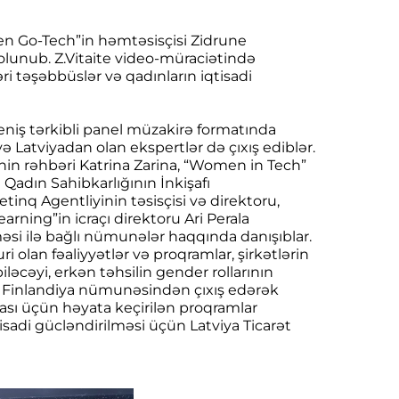
men Go-Tech”in həmtəsisçisi Zidrune
 olunub. Z.Vitaite video-müraciətində
əri təşəbbüslər və qadınların iqtisadi
eniş tərkibli panel müzakirə formatında
ə Latviyadan olan ekspertlər də çıxış ediblər.
sinin rəhbəri Katrina Zarina, “Women in Tech”
Qadın Sahibkarlığının İnkişafı
inq Agentliyinin təsisçisi və direktoru,
rning”in icraçı direktoru Ari Perala
məsi ilə bağlı nümunələr haqqında danışıblar.
ri olan fəaliyyətlər və proqramlar, şirkətlərin
iləcəyi, erkən təhsilin gender rollarının
ala Finlandiya nümunəsindən çıxış edərək
ası üçün həyata keçirilən proqramlar
isadi gücləndirilməsi üçün Latviya Ticarət