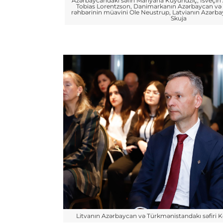
Azərbaycandakı səfiri Mariyana Kuyundziç, İsveçin 
Tobias Lorentzson, Danimarkanın Azərbaycan və 
rəhbərinin müavini Ole Neustrup, Latvianın Azərbay
Skuja
Litvanın Azərbaycan və Türkmənistandakı səfiri K