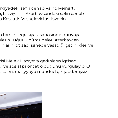
ürkiyədəki səfiri cənab Vaino Reinart,
n, Latviyanın Azərbaycandakı səfiri cənab
 Kestutis Vaskeleviçius, İsveçin
ta tam inteqrasiyası sahəsində dünyaya
ələrini, uğurlu nümunələri Azərbaycan
arın iqtisadi sahədə yaşadığı çətinlikləri və
isi Mələk Hacıyeva qadınların iqtisadi
i və sosial prioritet olduğunu vurğulayıb. O
məsələn, maliyyəyə məhdud çıxış, ödənişsiz