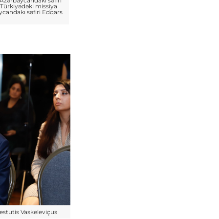
Azərbaycandakı səfiri
Türkiyədəki missiya
candakı səfiri Edqars
estutis Vaskeleviçus