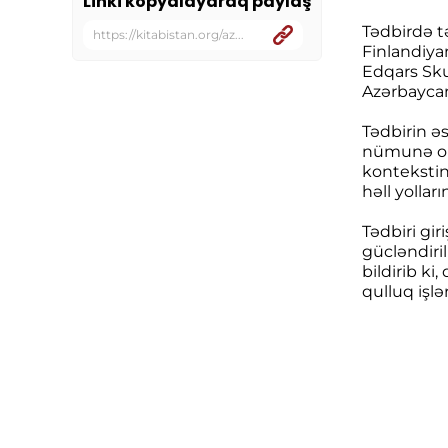
Linki kopyalayaraq paylaş
Tədbirdə tə
https://kitabistan.org/az...
Finlandiya
Edqars Sku
Azərbaycand
Tədbirin ə
nümunə ola
kontekstin
həll yolla
Tədbiri gir
gücləndiril
bildirib k
qulluq işlə