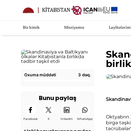
Biz kimik
Missiyamız
Layihələrim
Skand
birli
Oxuma müddəti
3
dəq.
Bunu paylaş
Skandinaviy
Oktyabrın 2
Facebook
X
linkedIn
WhatsApp
birgə təşki
təcrübələr