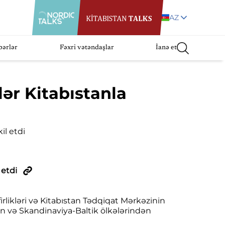
AZ
bərlər
Fəxri vətəndaşlar
İanə et
lər Kitabıstanla
 etdi
firlikləri və Kitabıstan Tədqiqat Mərkəzinin
ycan və Skandinaviya-Baltik ölkələrindən