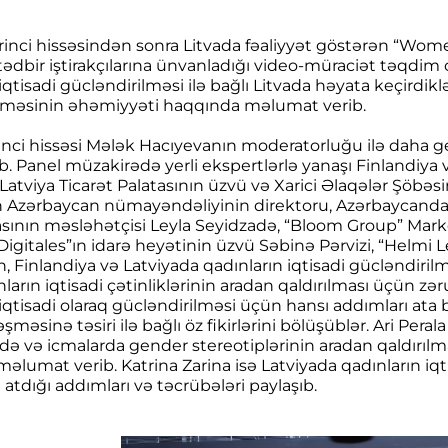
irinci hissəsindən sonra Litvada fəaliyyət göstərən “Wo
 tədbir iştirakçılarına ünvanladığı video-müraciət təqdim
iqtisadi gücləndirilməsi ilə bağlı Litvada həyata keçirdikl
lməsinin əhəmiyyəti haqqında məlumat verib.
kinci hissəsi Mələk Hacıyevanın moderatorluğu ilə daha g
. Panel müzakirədə yerli ekspertlərlə yanaşı Finlandiya v
 Latviya Ticarət Palatasının üzvü və Xarici Əlaqələr Şöbə
ın Azərbaycan nümayəndəliyinin direktoru, Azərbaycanda 
asının məsləhətçisi Leyla Seyidzadə, “Bloom Group” Market
gitales”ın idarə heyətinin üzvü Səbinə Pərvizi, “Helmi Lea
, Finlandiya və Latviyada qadınların iqtisadi gücləndiril
ların iqtisadi çətinliklərinin aradan qaldırılması üçün zəru
iqtisadi olaraq gücləndirilməsi üçün hansı addımları ata b
məsinə təsiri ilə bağlı öz fikirlərini bölüşüblər. Ari Per
ə və icmalarda gender stereotiplərinin aradan qaldırılm
əlumat verib. Katrina Zarina isə Latviyada qadınların iqt
 atdığı addımları və təcrübələri paylaşıb.