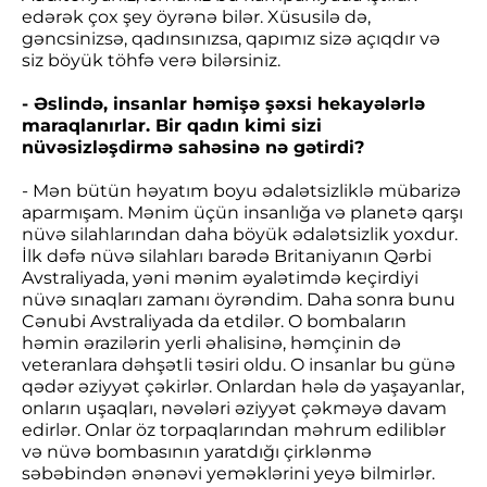
edərək çox şey öyrənə bilər. Xüsusilə də,
gəncsinizsə, qadınsınızsa, qapımız sizə açıqdır və
siz böyük töhfə verə bilərsiniz.
- Əslində, insanlar həmişə şəxsi hekayələrlə
maraqlanırlar. Bir qadın kimi sizi
nüvəsizləşdirmə sahəsinə nə gətirdi?
- Mən bütün həyatım boyu ədalətsizliklə mübarizə
aparmışam. Mənim üçün insanlığa və planetə qarşı
nüvə silahlarından daha böyük ədalətsizlik yoxdur.
İlk dəfə nüvə silahları barədə Britaniyanın Qərbi
Avstraliyada, yəni mənim əyalətimdə keçirdiyi
nüvə sınaqları zamanı öyrəndim. Daha sonra bunu
Cənubi Avstraliyada da etdilər. O bombaların
həmin ərazilərin yerli əhalisinə, həmçinin də
veteranlara dəhşətli təsiri oldu. O insanlar bu günə
qədər əziyyət çəkirlər. Onlardan hələ də yaşayanlar,
onların uşaqları, nəvələri əziyyət çəkməyə davam
edirlər. Onlar öz torpaqlarından məhrum ediliblər
və nüvə bombasının yaratdığı çirklənmə
səbəbindən ənənəvi yeməklərini yeyə bilmirlər.