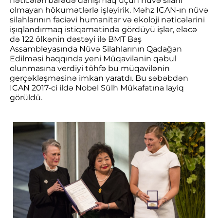
nəticələri barədə danışmaq üçün nüvə silahı
olmayan hökumətlərlə işləyirik. Məhz ICAN-ın nüvə
silahlarının faciəvi humanitar və ekoloji nəticələrini
işıqlandırmaq istiqamətində gördüyü işlər, eləcə
də 122 ölkənin dəstəyi ilə BMT Baş
Assambleyasında Nüvə Silahlarının Qadağan
Edilməsi haqqında yeni Müqavilənin qəbul
olunmasına verdiyi töhfə bu müqavilənin
gerçəkləşməsinə imkan yaratdı. Bu səbəbdən
ICAN 2017-ci ildə Nobel Sülh Mükafatına layiq
görüldü.