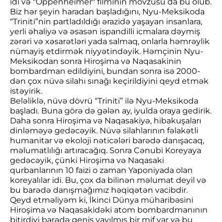
idi və "Oppenheimer" filminin mövzusu da bu olub.
Biz hər şeyin haradan başladığını, Nyu-Meksikoda
“Triniti”nin partladıldığı ərazidə yaşayan insanlara,
yerli əhaliyə və əsasən ispandilli icmalara dəymiş
zərəri və xəsarətləri yada salmaq, onlarla həmrəylik
nümayiş etdirmək niyyətindəyik. Həmçinin Nyu-
Meksikodan sonra Hiroşima və Naqasakinin
bombardman edildiyini, bundan sonra isə 2000-
dən çox nüvə silahı sınağı keçirildiyini qeyd etmək
istəyirik.
Beləliklə, nüvə dövrü “Triniti” ilə Nyu-Meksikoda
başladı. Buna görə də gələn ay, iyulda oraya gedirik.
Daha sonra Hiroşima və Naqasakiyə, hibakuşaları
dinləməyə gedəcəyik. Nüvə silahlarının fəlakətli
humanitar və ekoloji nəticələri barədə danışacaq,
məlumatlılığı artıracağıq. Sonra Cənubi Koreyaya
gedəcəyik, çünki Hiroşima və Naqasaki
qurbanlarının 10 faizi o zaman Yaponiyada olan
koreyalılar idi. Bu, çox da bilinən məlumat deyil və
bu barədə danışmağımız həqiqətən vacibdir.
Qeyd etməliyəm ki, İkinci Dünya müharibəsini
Hiroşima və Naqasakidəki atom bombardmanının
bitirdiyi barədə geniş yayılmış bir mif var və bu