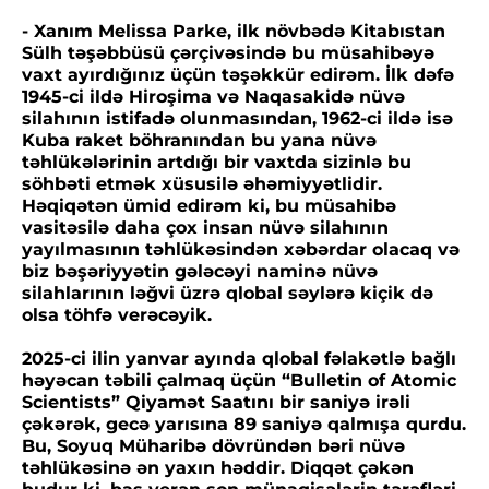
- Xanım Melissa Parke, ilk növbədə Kitabıstan
Sülh təşəbbüsü çərçivəsində bu müsahibəyə
vaxt ayırdığınız üçün təşəkkür edirəm. İlk dəfə
1945-ci ildə Hiroşima və Naqasakidə nüvə
silahının istifadə olunmasından, 1962-ci ildə isə
Kuba raket böhranından bu yana nüvə
təhlükələrinin artdığı bir vaxtda sizinlə bu
söhbəti etmək xüsusilə əhəmiyyətlidir.
Həqiqətən ümid edirəm ki, bu müsahibə
vasitəsilə daha çox insan nüvə silahının
yayılmasının təhlükəsindən xəbərdar olacaq və
biz bəşəriyyətin gələcəyi naminə nüvə
silahlarının ləğvi üzrə qlobal səylərə kiçik də
olsa töhfə verəcəyik.
2025-ci ilin yanvar ayında qlobal fəlakətlə bağlı
həyəcan təbili çalmaq üçün “Bulletin of Atomic
Scientists” Qiyamət Saatını bir saniyə irəli
çəkərək, gecə yarısına 89 saniyə qalmışa qurdu.
Bu, Soyuq Müharibə dövründən bəri nüvə
təhlükəsinə ən yaxın həddir. Diqqət çəkən