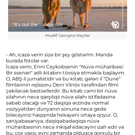
Müəllif: Georgina Steytler
- Ah, icazə verin sizə bir şey göstərim. Məndə
burada fotolar var.
İcazə verin, Enni Ceykobsenin "Nüvə müharibəsi:
Bir ssenari" adlı kitabını tövsiyə etməklə başlayım.
O, ABŞ-li jurnalistidir və bu kitab, gələn il “Dune”
filmlərinin rejissoru Deni Vilnöv tərəfindən filmi
çəkiləcək bestsellerdir. Bu kitab cəmi bir nüvə
silahının necə qarşılıqlı nüvə silahı istifadəsinə
səbəb olacağı və 72 dəqiqə ərzində normal
vəziyyətdən dünyanın sonuna necə gedə
biləcəyiniz haqqında hekayəni ortaya qoyur. O,
saniyəbəsaniyə, dəqiqəbədəqiqə nüvə
müharibəsinin necə inkişaf edəcəyini izah edir və
bu, çox yaxşı, eyni zamanda olduqca qorxulu bir