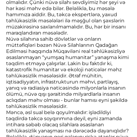
olmalıdır. Çünki nüvə silahı sevdiyimiz hər şeyi və
hər kəsi məhv edə bilər. Beləliklə, bu məsələ
hamımıza aiddir. Bu, təkcə ekspertlərə, yaxud
təhlükəsizlik məsələləri ilə məşğul olan şəxslərin
müzakirəsinə saxlanılmamalıdır. Bu, hər bir insanı
maraqlandıran məsələdir.
Nüvə silahına sahib dövlətlər və onların
müttəfiqləri bəzən Nüvə Silahlarının Qadağan
Edilməsi haqqında Müqaviləni real təhlükəsizliyə
əsaslanmayan “yumşaq humanitar” yanaşma kimi
təqdim etməyə çalışırlar. Lakin bu faktdır ki,
katastrofik humanitar və ekoloji nəticələr məhz
təhlükəsizlik məsələsidir. Ətraf mühitin,
iqtisadiyyatın, infrastrukturun məhvi, partlayış,
yanıq və radiasiya nəticəsində milyonlarla insanın
ölümü, nüvə qışı şəraitində milyardlarla insanın
aclıqdan məhv olması - bunlar hamısı eyni şəkildə
təhlükəsizlik məsələsidir.
Məncə, əsl sual belə qoyulmalıdır: işlədildiyi
təqdirdə təkcə soyqırımına deyil, eyni zamanda
intihara səbəb olacaq silahlara əsaslanan
təhlükəsizlik yanaşması nə dərəcədə dayanıqlıdır?
Beləliklə, dünyanın geri qalanını riskə atanlar nüvə