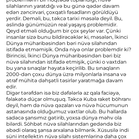
silahlarının yaratdığı və bu günə qədər davam
edən zəncirvari, çoxqatlı fəsadların görüldüyü
yerdir. Deməli, bu, təkcə tarixi məsələ deyil. Bu,
əslində günümüzün real yaşayış problemidir.
Qeyd etməli olduğum bir çox şeylər var. Çünki
insanlar sizə bunu bildirəcəklər ki, məsələn, İkinci
Dünya müharibəsindən bəri nüvə silahından
istifadə etməmişik. Onda niyə onlar problemdir ki?
Birincisi, İkinci Dünya müharibəsindən bəri biz
nüvə silahından istifadə etmişik, çünki o vaxtdan
bu yana sınaqlar həyata keçirilib. Bu sınaqların
2000-dən çoxu dünya üzrə milyonlarla insana və
ətraf mühitə dəhşətli təsirlər yaratmağa davam
edir.
Digər tərəfdən isə biz dəfələrlə az qala faciəyə,
fəlakətə düçar olmuşuq. Təkcə Kuba raket böhranı
deyil, həm də nüvə qəzaları və nüvə hücumunun
astanasında olduğumuz vaxtlar olub. Bu hallarda
sadəcə şansımız gətirib, yoxsa dünya məhv ola
bilərdi. Söhbət nüvə silahlarından gedəndə biz
əbədi olaraq şansa arxalana bilmərik. Xüsusilə indi
süni intellektin nüvə silahı sistemlərinə daha çox