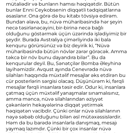
mütaliədir və bunların hamısı həqiqətdir. Bütün
bunlar Enni Ceykobsenin diqqətli tədqiqatlarına
əsaslanır. Ona görə də bu kitabı tövsiyə edirəm.
Bundan əlavə, bu, nüvə müharibəsində hər şeyin
necə təsirlənəcəyini, bir-birinə necə bağlı
olduğunu göstərmək üçün üzərində işlədiyimiz bir
şeydir. Burada Avstraliya çimərliyində iki bala
kenquru görürsünüz və biz deyirik ki, “Nüvə
müharibəsində bütün növlər zərər görəcək. Amma
təkcə bir növ bunu dayandıra bilər”. Bu da
kenqurular deyil. Bu, Sənətçilər Bomba Əleyhinə
layihəmizdir. Avqust ayında Cenevrədə nüvə
silahları haqqında müxtəlif mesajlar əks etdirən bu
cür posterlərin sərgisi olacaq. Düşünürəm ki, fərqli
mesajlar fərqli insanlara təsir edir. Odur ki, insanlara
çatmaq üçün müxtəlif yanaşmalar sınamalısınız,
amma məncə, nüvə silahlarından əziyyət
çəkənlərin hekayələrinə diqqət yetirmək
həqiqətən vacibdir. Çünki onlar nüvə silahlarının
nəyə səbəb olduğunu bilən əsl mütəxəssislərdir.
Həm də bu barədə insanlarla danışmaq, mesajı
yaymaq lazımdır. Çünki bir çox insanlar nüvə