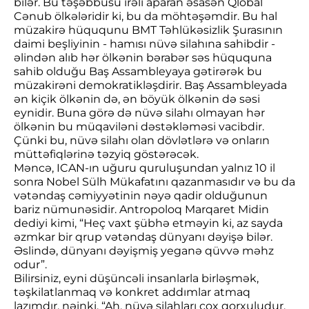
bilər. Bu təşəbbüsü irəli aparan əsasən Qlobal
Cənub ölkələridir ki, bu da möhtəşəmdir. Bu hal
müzakirə hüququnu BMT Təhlükəsizlik Şurasının
daimi beşliyinin - hamısı nüvə silahına sahibdir -
əlindən alıb hər ölkənin bərabər səs hüququna
sahib olduğu Baş Assambleyaya gətirərək bu
müzakirəni demokratikləşdirir. Baş Assambleyada
ən kiçik ölkənin də, ən böyük ölkənin də səsi
eynidir. Buna görə də nüvə silahı olmayan hər
ölkənin bu müqaviləni dəstəkləməsi vacibdir.
Çünki bu, nüvə silahı olan dövlətlərə və onların
müttəfiqlərinə təzyiq göstərəcək.
Məncə, ICAN-ın uğuru quruluşundan yalnız 10 il
sonra Nobel Sülh Mükafatını qazanmasıdır və bu da
vətəndaş cəmiyyətinin nəyə qadir olduğunun
bariz nümunəsidir. Antropoloq Marqaret Midin
dediyi kimi, “Heç vaxt şübhə etməyin ki, az sayda
əzmkar bir qrup vətəndaş dünyanı dəyişə bilər.
Əslində, dünyanı dəyişmiş yeganə qüvvə məhz
odur”.
Bilirsiniz, eyni düşüncəli insanlarla birləşmək,
təşkilatlanmaq və konkret addımlar atmaq
lazımdır, nəinki, “Ah, nüvə silahları çox qorxuludur,