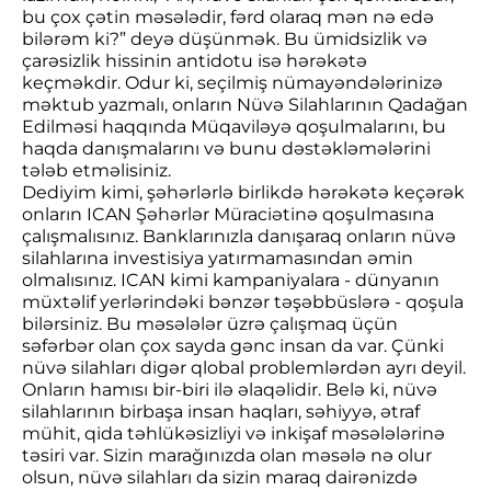
bu çox çətin məsələdir, fərd olaraq mən nə edə
bilərəm ki?” deyə düşünmək. Bu ümidsizlik və
çarəsizlik hissinin antidotu isə hərəkətə
keçməkdir. Odur ki, seçilmiş nümayəndələrinizə
məktub yazmalı, onların Nüvə Silahlarının Qadağan
Edilməsi haqqında Müqaviləyə qoşulmalarını, bu
haqda danışmalarını və bunu dəstəkləmələrini
tələb etməlisiniz.
Dediyim kimi, şəhərlərlə birlikdə hərəkətə keçərək
onların ICAN Şəhərlər Müraciətinə qoşulmasına
çalışmalısınız. Banklarınızla danışaraq onların nüvə
silahlarına investisiya yatırmamasından əmin
olmalısınız. ICAN kimi kampaniyalara - dünyanın
müxtəlif yerlərindəki bənzər təşəbbüslərə - qoşula
bilərsiniz. Bu məsələlər üzrə çalışmaq üçün
səfərbər olan çox sayda gənc insan da var. Çünki
nüvə silahları digər qlobal problemlərdən ayrı deyil.
Onların hamısı bir-biri ilə əlaqəlidir. Belə ki, nüvə
silahlarının birbaşa insan haqları, səhiyyə, ətraf
mühit, qida təhlükəsizliyi və inkişaf məsələlərinə
təsiri var. Sizin marağınızda olan məsələ nə olur
olsun, nüvə silahları da sizin maraq dairənizdə