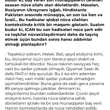
budur ki, baş verən son münaqişələrin tərəfləri
əsasən nüvə silahı olan dövlətlərdir. Məsələn,
Rusiyanın Ukraynanı işğalı, Hindistanla
Pakistan arasında münaqişə, ən son isə İran və
İsrail... Bu hadisələr qlobal nüvə silahları
kontekstində kritik bir məqamı göstərir. Sualım
budur ki, ICAN bu son hadisələri necə şərh edir
və təşkilat nüvəsizləşdirməni daha da təşviq
etmək üçün bundan sonra hansı addımlar
atmağı planlaşdırır?
- Təşəkkür edirəm, Mələk. Bəli, qeyd etdiyiniz kimi,
bu, dünyamız üçün son dərəcə qeyri-stabil və
təhlükəli bir dövrdür. Nüvə riskinin səviyyəsi heç
vaxt bu qədər yüksək olmayıb. Qiyamət Saatı ilk
dəfə 1947-ci ildə qurulub. Bu il isə elm adamları
riskin heç vaxt indiki qədər yüksək olmadığını
qiymətləndiriblər. Buna görə də saatı gecə yarısına
89 saniyə qalmışa çəkiblər. Əminəm ki,
izləyiciləriniz bundan xəbərdardırlar. Çünki qeyd
etdiyiniz kimi, hazırda nüvə silahına sahib
dövlətlərin iştirakı ilə bir sıra münaqişələr baş verir.
Həmin kontekstlərdə də nüvə təhdidləri edilib.