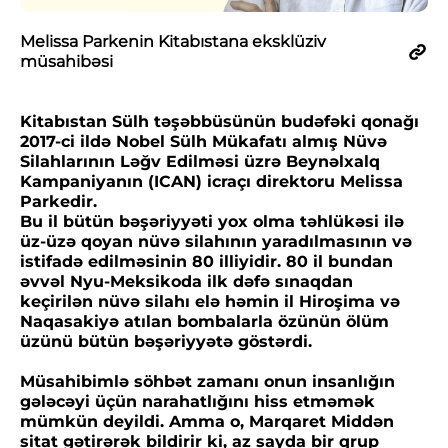
Melissa Parkenin Kitabıstana eksklüziv
müsahibəsi
Kitabıstan Sülh təşəbbüsünün budəfəki qonağı
2017-ci ildə Nobel Sülh Mükafatı almış Nüvə
Silahlarının Ləğv Edilməsi üzrə Beynəlxalq
Kampaniyanın (ICAN) icraçı direktoru Melissa
Parkedir.
Bu il bütün bəşəriyyəti yox olma təhlükəsi ilə
üz-üzə qoyan nüvə silahının yaradılmasının və
istifadə edilməsinin 80 illiyidir. 80 il bundan
əvvəl Nyu-Meksikoda ilk dəfə sınaqdan
keçirilən nüvə silahı elə həmin il Hiroşima və
Naqasakiyə atılan bombalarla özünün ölüm
üzünü bütün bəşəriyyətə göstərdi.
Müsahibimlə söhbət zamanı onun insanlığın
gələcəyi üçün narahatlığını hiss etməmək
mümkün deyildi. Amma o, Marqaret Middən
sitat gətirərək bildirir ki, az sayda bir qrup