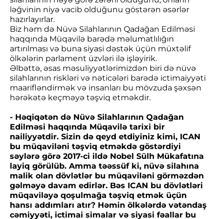
ləğvinin niyə vacib olduğunu göstərən əsərlər
hazırlayırlar.
Biz həm də Nüvə Silahlarının Qadağan Edilməsi
haqqında Müqavilə barədə məlumatlılığın
artırılması və buna siyasi dəstək üçün müxtəlif
ölkələrin parlament üzvləri ilə işləyirik.
Əlbəttə, əsas məsuliyyətlərimizdən biri də nüvə
silahlarının riskləri və nəticələri barədə ictimaiyyəti
maarifləndirmək və insanları bu mövzuda şəxsən
hərəkətə keçməyə təşviq etməkdir.
- Həqiqətən də Nüvə Silahlarının Qadağan
Edilməsi haqqında Müqavilə tarixi bir
nailiyyətdir. Sizin də qeyd etdiyiniz kimi, ICAN
bu müqaviləni təşviq etməkdə göstərdiyi
səylərə görə 2017-ci ildə Nobel Sülh Mükafatına
layiq görülüb. Amma təəssüf ki, nüvə silahına
malik olan dövlətlər bu müqaviləni görməzdən
gəlməyə davam edirlər. Bəs ICAN bu dövlətləri
müqaviləyə qoşulmağa təşviq etmək üçün
hansı addımları atır? Həmin ölkələrdə vətəndaş
cəmiyyəti, ictimai simalar və siyasi fəallar bu