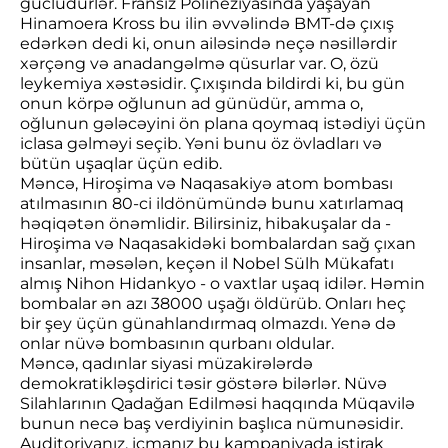
güclüdürlər. Fransız Polineziyasında yaşayan
Hinamoera Kross bu ilin əvvəlində BMT-də çıxış
edərkən dedi ki, onun ailəsində neçə nəsillərdir
xərçəng və anadangəlmə qüsurlar var. O, özü
leykemiya xəstəsidir. Çıxışında bildirdi ki, bu gün
onun körpə oğlunun ad günüdür, amma o,
oğlunun gələcəyini ön plana qoymaq istədiyi üçün
iclasa gəlməyi seçib. Yəni bunu öz övladları və
bütün uşaqlar üçün edib.
Məncə, Hiroşima və Naqasakiyə atom bombası
atılmasının 80-ci ildönümündə bunu xatırlamaq
həqiqətən önəmlidir. Bilirsiniz, hibakuşalar da -
Hiroşima və Naqasakidəki bombalardan sağ çıxan
insanlar, məsələn, keçən il Nobel Sülh Mükafatı
almış Nihon Hidankyo - o vaxtlar uşaq idilər. Həmin
bombalar ən azı 38000 uşağı öldürüb. Onları heç
bir şey üçün günahlandırmaq olmazdı. Yenə də
onlar nüvə bombasının qurbanı oldular.
Məncə, qadınlar siyasi müzakirələrdə
demokratikləşdirici təsir göstərə bilərlər. Nüvə
Silahlarının Qadağan Edilməsi haqqında Müqavilə
bunun necə baş verdiyinin başlıca nümunəsidir.
Auditoriyanız, icmanız bu kampaniyada iştirak