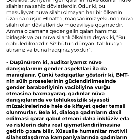
silahlarına sahib dövlətlərdir. Odur ki, bu
məsuliyyət nüvə silahı olmayan hər bir ölkənin
üzərinə düşür. Əlbəttə, məqsədimiz yekunda nüvə
silahı olan dövlətləri də müqaviləyə qoşmaqdır.
Amma o zamana qədər gəlin qalan hamımız
birləşək və bu nüvə silahlı ölkələrə deyək ki, “Bu
qəbuledilməzdir. Siz bütün dünyanı təhlükəyə
atırsınız və buna haqqınız yoxdur”.
- Düşünürəm ki, auditoriyamız nüvə
danışıqlarının gender aspektləri ilə də
maraqlanır. Çünki tədqiqatlar göstərir ki, BMT-
nin sülh proseslərinin gücləndirilməsində
gender bərabərliyinin vacibliyinə vurğu
etməsinə baxmayaraq, qadınlar nüvə
danışıqlarında və təhlükəsizlik siyasəti
müzakirələrində hələ də kifayət qədər təmsil
olunmurlar. Belə ki, dialoqa qadınların daxil
edilməsi qərar qəbul etməni daha inklüziv edə
və risklərin daha real qiymətləndirilməsinə
gətirib çıxara bilir. Xüsusilə humanitar motivli
silahsızlaşdırma kampaniyalarında qadınların