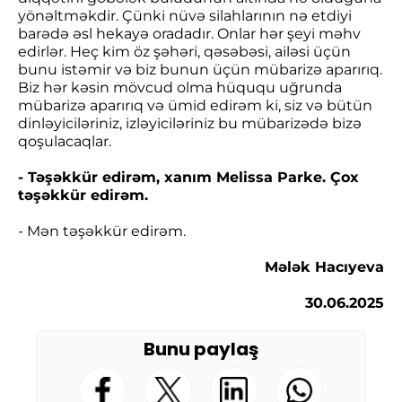
yönəltməkdir. Çünki nüvə silahlarının nə etdiyi
barədə əsl hekayə oradadır. Onlar hər şeyi məhv
edirlər. Heç kim öz şəhəri, qəsəbəsi, ailəsi üçün
bunu istəmir və biz bunun üçün mübarizə aparırıq.
Biz hər kəsin mövcud olma hüququ uğrunda
mübarizə aparırıq və ümid edirəm ki, siz və bütün
dinləyiciləriniz, izləyiciləriniz bu mübarizədə bizə
qoşulacaqlar.
- Təşəkkür edirəm, xanım Melissa Parke. Çox
təşəkkür edirəm.
- Mən təşəkkür edirəm.
Mələk Hacıyeva
30.06.2025
Bunu paylaş