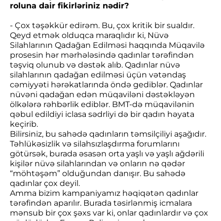
roluna dair fikirləriniz nədir?
- Çox təşəkkür edirəm. Bu, çox kritik bir sualdır.
Qeyd etmək olduqca maraqlıdır ki, Nüvə
Silahlarının Qadağan Edilməsi haqqında Müqavilə
prosesin hər mərhələsində qadınlar tərəfindən
təşviq olunub və dəstək alıb. Qadınlar nüvə
silahlarının qadağan edilməsi üçün vətəndaş
cəmiyyəti hərəkatlarında öndə gediblər. Qadınlar
nüvəni qadağan edən müqaviləni dəstəkləyən
ölkələrə rəhbərlik ediblər. BMT-də müqavilənin
qəbul edildiyi iclasa sədrliyi də bir qadın həyata
keçirib.
Bilirsiniz, bu sahədə qadınların təmsilçiliyi aşağıdır.
Təhlükəsizlik və silahsızlaşdırma forumlarını
götürsək, burada əsasən orta yaşlı və yaşlı ağdərili
kişilər nüvə silahlarından və onların nə qədər
“möhtəşəm” olduğundan danışır. Bu sahədə
qadınlar çox deyil.
Amma bizim kampaniyamız həqiqətən qadınlar
tərəfindən aparılır. Burada təsirlənmiş icmalara
mənsub bir çox şəxs var ki, onlar qadınlardır və çox