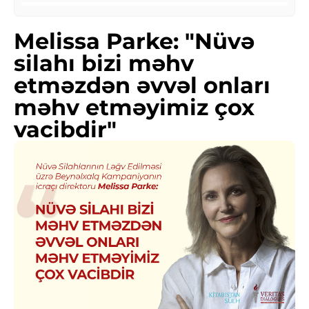
Melissa Parke: "Nüvə
silahı bizi məhv
etməzdən əvvəl onları
məhv etməyimiz çox
vacibdir"