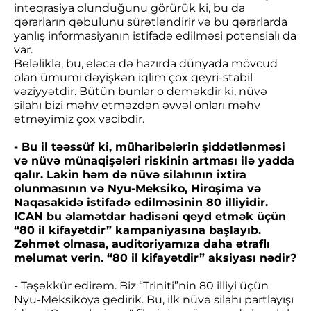
inteqrasiya olunduğunu görürük ki, bu da
qərarların qəbulunu sürətləndirir və bu qərarlarda
yanlış informasiyanın istifadə edilməsi potensialı da
var.
Beləliklə, bu, eləcə də hazırda dünyada mövcud
olan ümumi dəyişkən iqlim çox qeyri-stabil
vəziyyətdir. Bütün bunlar o deməkdir ki, nüvə
silahı bizi məhv etməzdən əvvəl onları məhv
etməyimiz çox vacibdir.
- Bu il təəssüf ki, müharibələrin şiddətlənməsi
və nüvə münaqişələri riskinin artması ilə yadda
qalır. Lakin həm də nüvə silahının ixtira
olunmasının və Nyu-Meksiko, Hiroşima və
Naqasakidə istifadə edilməsinin 80 illiyidir.
ICAN bu əlamətdar hadisəni qeyd etmək üçün
“80 il kifayətdir” kampaniyasına başlayıb.
Zəhmət olmasa, auditoriyamıza daha ətraflı
məlumat verin. “80 il kifayətdir” aksiyası nədir?
- Təşəkkür edirəm. Biz “Triniti”nin 80 illiyi üçün
Nyu-Meksikoya gedirik. Bu, ilk nüvə silahı partlayışı