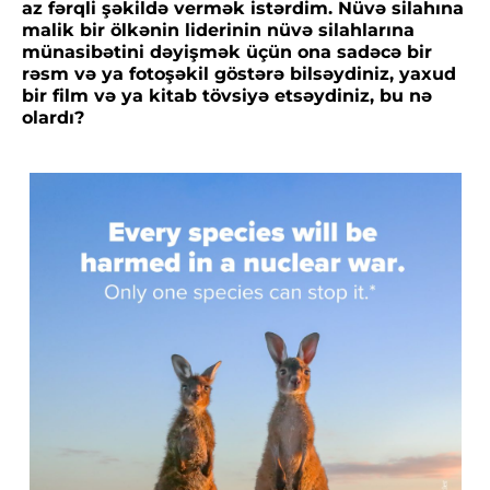
az fərqli şəkildə vermək istərdim. Nüvə silahına
malik bir ölkənin liderinin nüvə silahlarına
münasibətini dəyişmək üçün ona sadəcə bir
rəsm və ya fotoşəkil göstərə bilsəydiniz, yaxud
bir film və ya kitab tövsiyə etsəydiniz, bu nə
olardı?