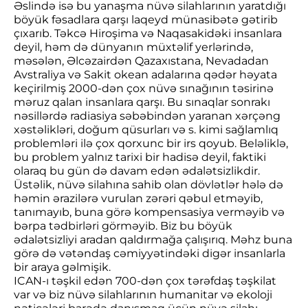
Əslində isə bu yanaşma nüvə silahlarının yaratdığı
böyük fəsadlara qarşı laqeyd münasibətə gətirib
çıxarıb. Təkcə Hiroşima və Naqasakidəki insanlara
deyil, həm də dünyanın müxtəlif yerlərində,
məsələn, Əlcəzairdən Qazaxıstana, Nevadadan
Avstraliya və Sakit okean adalarına qədər həyata
keçirilmiş 2000-dən çox nüvə sınağının təsirinə
məruz qalan insanlara qarşı. Bu sınaqlar sonrakı
nəsillərdə radiasiya səbəbindən yaranan xərçəng
xəstəlikləri, doğum qüsurları və s. kimi sağlamlıq
problemləri ilə çox qorxunc bir irs qoyub. Beləliklə,
bu problem yalnız tarixi bir hadisə deyil, faktiki
olaraq bu gün də davam edən ədalətsizlikdir.
Üstəlik, nüvə silahına sahib olan dövlətlər hələ də
həmin ərazilərə vurulan zərəri qəbul etməyib,
tanımayıb, buna görə kompensasiya verməyib və
bərpa tədbirləri görməyib. Biz bu böyük
ədalətsizliyi aradan qaldırmağa çalışırıq. Məhz buna
görə də vətəndaş cəmiyyətindəki digər insanlarla
bir araya gəlmişik.
ICAN-ı təşkil edən 700-dən çox tərəfdaş təşkilat
var və biz nüvə silahlarının humanitar və ekoloji