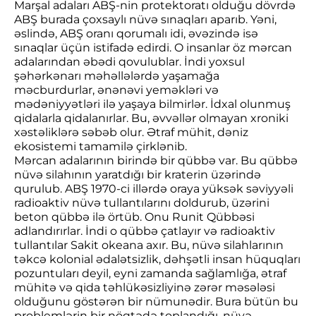
Marşal adaları ABŞ-nin protektoratı olduğu dövrdə
ABŞ burada çoxsaylı nüvə sınaqları aparıb. Yəni,
əslində, ABŞ oranı qorumalı idi, əvəzində isə
sınaqlar üçün istifadə edirdi. O insanlar öz mərcan
adalarından əbədi qovulublar. İndi yoxsul
şəhərkənarı məhəllələrdə yaşamağa
məcburdurlar, ənənəvi yeməkləri və
mədəniyyətləri ilə yaşaya bilmirlər. İdxal olunmuş
qidalarla qidalanırlar. Bu, əvvəllər olmayan xroniki
xəstəliklərə səbəb olur. Ətraf mühit, dəniz
ekosistemi tamamilə çirklənib.
Mərcan adalarının birində bir qübbə var. Bu qübbə
nüvə silahının yaratdığı bir kraterin üzərində
qurulub. ABŞ 1970-ci illərdə oraya yüksək səviyyəli
radioaktiv nüvə tullantılarını doldurub, üzərini
beton qübbə ilə örtüb. Onu Runit Qübbəsi
adlandırırlar. İndi o qübbə çatlayır və radioaktiv
tullantılar Sakit okeana axır. Bu, nüvə silahlarının
təkcə kolonial ədalətsizlik, dəhşətli insan hüquqları
pozuntuları deyil, eyni zamanda sağlamlığa, ətraf
mühitə və qida təhlükəsizliyinə zərər məsələsi
olduğunu göstərən bir nümunədir. Bura bütün bu
problemlərin bir nöqtədə toplandığı, nüvə