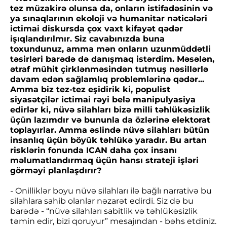
tez müzakirə olunsa da, onların istifadəsinin və
ya sınaqlarının ekoloji və humanitar nəticələri
ictimai diskursda çox vaxt kifayət qədər
işıqlandırılmır. Siz cavabınızda buna
toxundunuz, amma mən onların uzunmüddətli
təsirləri barədə də danışmaq istərdim. Məsələn,
ətraf mühit çirklənməsindən tutmuş nəsillərlə
davam edən sağlamlıq problemlərinə qədər...
Amma biz tez-tez eşidirik ki, populist
siyasətçilər ictimai rəyi belə manipulyasiya
edirlər ki, nüvə silahları bizə milli təhlükəsizlik
üçün lazımdır və bununla da özlərinə elektorat
toplayırlar. Amma əslində nüvə silahları bütün
insanlıq üçün böyük təhlükə yaradır. Bu artan
risklərin fonunda ICAN daha çox insanı
məlumatlandırmaq üçün hansı strateji işləri
görməyi planlaşdırır?
- Onilliklər boyu nüvə silahları ilə bağlı narrativə bu
silahlara sahib olanlar nəzarət edirdi. Siz də bu
barədə - “nüvə silahları sabitlik və təhlükəsizlik
təmin edir, bizi qoruyur” mesajından - bəhs etdiniz.