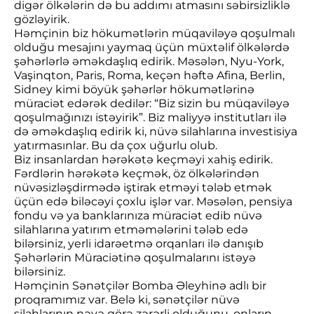
digər ölkələrin də bu addımı atmasını səbirsizliklə
gözləyirik.
Həmçinin biz hökumətlərin müqaviləyə qoşulmalı
olduğu mesajını yaymaq üçün müxtəlif ölkələrdə
şəhərlərlə əməkdaşlıq edirik. Məsələn, Nyu-York,
Vaşinqton, Paris, Roma, keçən həftə Afina, Berlin,
Sidney kimi böyük şəhərlər hökumətlərinə
müraciət edərək dedilər: “Biz sizin bu müqaviləyə
qoşulmağınızı istəyirik”. Biz maliyyə institutları ilə
də əməkdaşlıq edirik ki, nüvə silahlarına investisiya
yatırmasınlar. Bu da çox uğurlu olub.
Biz insanlardan hərəkətə keçməyi xahiş edirik.
Fərdlərin hərəkətə keçmək, öz ölkələrindən
nüvəsizləşdirmədə iştirak etməyi tələb etmək
üçün edə biləcəyi çoxlu işlər var. Məsələn, pensiya
fondu və ya banklarınıza müraciət edib nüvə
silahlarına yatırım etməmələrini tələb edə
bilərsiniz, yerli idarəetmə orqanları ilə danışıb
Şəhərlərin Müraciətinə qoşulmalarını istəyə
bilərsiniz.
Həmçinin Sənətçilər Bomba Əleyhinə adlı bir
proqramımız var. Belə ki, sənətçilər nüvə
silahlarının nəyə görə zərərli olduğunu, onların