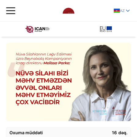
AZ
Oxuma müddəti
16
dəq.