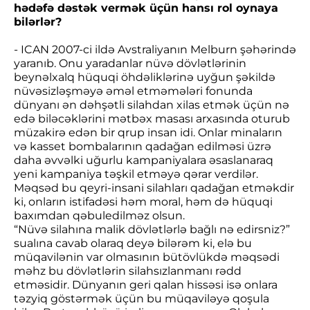
hədəfə dəstək vermək üçün hansı rol oynaya
bilərlər?
- ICAN 2007-ci ildə Avstraliyanın Melburn şəhərində
yaranıb. Onu yaradanlar nüvə dövlətlərinin
beynəlxalq hüquqi öhdəliklərinə uyğun şəkildə
nüvəsizləşməyə əməl etməmələri fonunda
dünyanı ən dəhşətli silahdan xilas etmək üçün nə
edə biləcəklərini mətbəx masası arxasında oturub
müzakirə edən bir qrup insan idi. Onlar minaların
və kasset bombalarının qadağan edilməsi üzrə
daha əvvəlki uğurlu kampaniyalara əsaslanaraq
yeni kampaniya təşkil etməyə qərar verdilər.
Məqsəd bu qeyri-insani silahları qadağan etməkdir
ki, onların istifadəsi həm moral, həm də hüquqi
baxımdan qəbuledilməz olsun.
“Nüvə silahına malik dövlətlərlə bağlı nə edirsniz?”
sualına cavab olaraq deyə bilərəm ki, elə bu
müqavilənin var olmasının bütövlükdə məqsədi
məhz bu dövlətlərin silahsızlanmanı rədd
etməsidir. Dünyanın geri qalan hissəsi isə onlara
təzyiq göstərmək üçün bu müqaviləyə qoşula