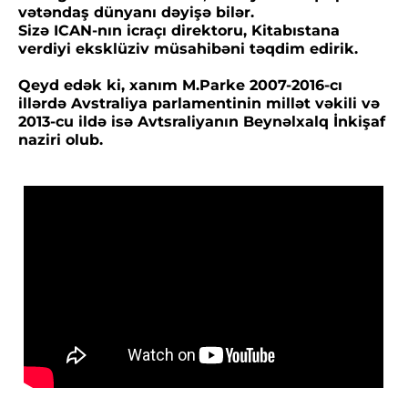
vətəndaş dünyanı dəyişə bilər.
Sizə ICAN-nın icraçı direktoru, Kitabıstana
verdiyi eksklüziv müsahibəni təqdim edirik.
Qeyd edək ki, xanım M.Parke 2007-2016-cı
illərdə Avstraliya parlamentinin millət vəkili və
2013-cu ildə isə Avtsraliyanın Beynəlxalq İnkişaf
naziri olub.