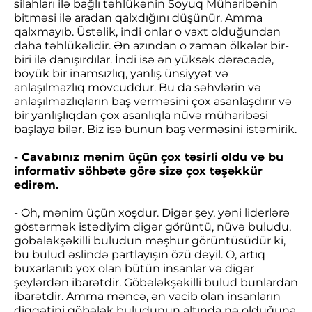
silahları ilə bağlı təhlükənin Soyuq Müharibənin
bitməsi ilə aradan qalxdığını düşünür. Amma
qalxmayıb. Üstəlik, indi onlar o vaxt olduğundan
daha təhlükəlidir. Ən azından o zaman ölkələr bir-
biri ilə danışırdılar. İndi isə ən yüksək dərəcədə,
böyük bir inamsızlıq, yanlış ünsiyyət və
anlaşılmazlıq mövcuddur. Bu da səhvlərin və
anlaşılmazlıqların baş verməsini çox asanlaşdırır və
bir yanlışlıqdan çox asanlıqla nüvə müharibəsi
başlaya bilər. Biz isə bunun baş verməsini istəmirik.
- Cavabınız mənim üçün çox təsirli oldu və bu
informativ söhbətə görə sizə çox təşəkkür
edirəm.
- Oh, mənim üçün xoşdur. Digər şey, yəni liderlərə
göstərmək istədiyim digər görüntü, nüvə buludu,
göbələkşəkilli buludun məşhur görüntüsüdür ki,
bu bulud əslində partlayışın özü deyil. O, artıq
buxarlanıb yox olan bütün insanlar və digər
şeylərdən ibarətdir. Göbələkşəkilli bulud bunlardan
ibarətdir. Amma məncə, ən vacib olan insanların
diqqətini göbələk buludunun altında nə olduğuna