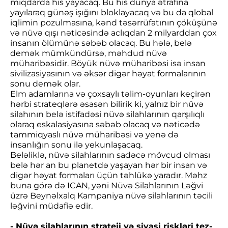
miqdarda his yayacaq. Bu his dünya ətrafına
yayılaraq günəş işığını bloklayacaq və bu da qlobal
iqlimin pozulmasına, kənd təsərrüfatının çöküşünə
və nüvə qışı nəticəsində aclıqdan 2 milyarddan çox
insanın ölümünə səbəb olacaq. Bu hələ, belə
demək mümkündürsə, məhdud nüvə
müharibəsidir. Böyük nüvə müharibəsi isə insan
sivilizasiyasının və əksər digər həyat formalarının
sonu demək olar.
Elm adamlarına və çoxsaylı təlim-oyunları keçirən
hərbi strateqlərə əsasən bilirik ki, yalnız bir nüvə
silahının belə istifadəsi nüvə silahlarının qarşılıqlı
olaraq eskalasiyasına səbəb olacaq və nəticədə
tammiqyaslı nüvə müharibəsi və yenə də
insanlığın sonu ilə yekunlaşacaq.
Beləliklə, nüvə silahlarının sadəcə mövcud olması
belə hər an bu planetdə yaşayan hər bir insan və
digər həyat formaları üçün təhlükə yaradır. Məhz
buna görə də ICAN, yəni Nüvə Silahlarının Ləğvi
üzrə Beynəlxalq Kampaniya nüvə silahlarının təcili
ləğvini müdafiə edir.
- Nüvə silahlarının strateji və siyasi riskləri tez-