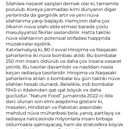
Silahlara nəzarət sazişləri demək olar ki, tamamilə
pozulub. Koreya yarımadası kimi dünyanın digər
yerlərində də gərginlik artır və yeni nüvə
silahlanma yarışı başlayıb. Həmçinin daha çox
ölkənin nüvə silahı əldə etməsi barədə çoxlu
məsuliyyətsiz fikirlər səsləndirilir. Hətta taktiki
nüvə silahlarının potensial istifadəsi haqqında
müzakirələr eşidirik.
Xatırlamalıyıq ki, 80 il əvvəl Hiroşima və Naqasaki
şəhərlərinə iki nüvə bombası atılıb. Bu bombalar
250 min insanı öldürüb və daha çox insana xəsarət
yetirib. Bu təsirlər davamlıdır və nəsildən-nəslə
keçən radiasiya təsirləridir. Hiroşima və Naqasaki
şəhərlərinə atılan o bombalar bu gün taktiki nüvə
silahları hesab olunardı. Beləliklə, indi bombalar
1945-ci ildəkindən qat-qat böyük və daha
güclüdür. “Nature Food” jurnalında 2022-ci ildə
dərc olunan son elmi araşdırma göstərir ki,
məsələn, Hindistan və Pakistan arasındakı
məhdud nüvə müharibəsi belə, yanıq, partlayış və
radiasiya nəticəsində milyonlarla insanı birbaşa
öldürməklə qalmayacaq, həm də stratosferə böyük