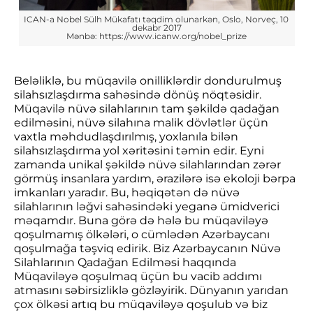
ICAN-a Nobel Sülh Mükafatı təqdim olunarkən, Oslo, Norveç, 10 
dekabr 2017
Mənbə: https://www.icanw.org/nobel_prize
Beləliklə, bu müqavilə onilliklərdir dondurulmuş
silahsızlaşdırma sahəsində dönüş nöqtəsidir.
Müqavilə nüvə silahlarının tam şəkildə qadağan
edilməsini, nüvə silahına malik dövlətlər üçün
vaxtla məhdudlaşdırılmış, yoxlanıla bilən
silahsızlaşdırma yol xəritəsini təmin edir. Eyni
zamanda unikal şəkildə nüvə silahlarından zərər
görmüş insanlara yardım, ərazilərə isə ekoloji bərpa
imkanları yaradır. Bu, həqiqətən də nüvə
silahlarının ləğvi sahəsindəki yeganə ümidverici
məqamdır. Buna görə də hələ bu müqaviləyə
qoşulmamış ölkələri, o cümlədən Azərbaycanı
qoşulmağa təşviq edirik. Biz Azərbaycanın Nüvə
Silahlarının Qadağan Edilməsi haqqında
Müqaviləyə qoşulmaq üçün bu vacib addımı
atmasını səbirsizliklə gözləyirik. Dünyanın yarıdan
çox ölkəsi artıq bu müqaviləyə qoşulub və biz