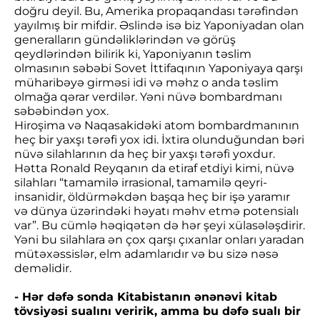
doğru deyil. Bu, Amerika propaqandası tərəfindən
yayılmış bir mifdir. Əslində isə biz Yaponiyadan olan
generalların gündəliklərindən və görüş
qeydlərindən bilirik ki, Yaponiyanın təslim
olmasının səbəbi Sovet İttifaqının Yaponiyaya qarşı
müharibəyə girməsi idi və məhz o anda təslim
olmağa qərar verdilər. Yəni nüvə bombardmanı
səbəbindən yox.
Hiroşima və Naqasakidəki atom bombardmanının
heç bir yaxşı tərəfi yox idi. İxtira olunduğundan bəri
nüvə silahlarının da heç bir yaxşı tərəfi yoxdur.
Hətta Ronald Reyqanın da etiraf etdiyi kimi, nüvə
silahları “tamamilə irrasional, tamamilə qeyri-
insanidir, öldürməkdən başqa heç bir işə yaramır
və dünya üzərindəki həyatı məhv etmə potensialı
var”. Bu cümlə həqiqətən də hər şeyi xülasələşdirir.
Yəni bu silahlara ən çox qarşı çıxanlar onları yaradan
mütəxəssislər, elm adamlarıdır və bu sizə nəsə
deməlidir.
- Hər dəfə sonda Kitabistanın ənənəvi kitab
tövsiyəsi sualını veririk, amma bu dəfə sualı bir