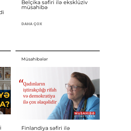
Belçika səfiri ilə eksklüziv
müsahibə
di
DAHA ÇOX
Müsahibələr
i
Finlandiya səfiri ilə