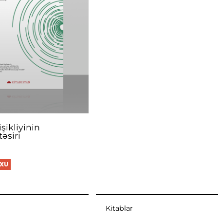
şikliyinin
təsiri
OXU
Kitablar