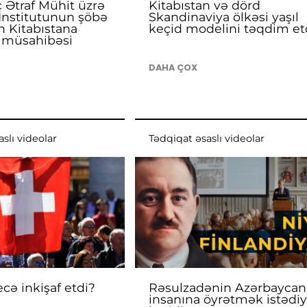
ç Ətraf Mühit üzrə
Kitabıstan və dörd
İnstitutunun şöbə
Skandinaviya ölkəsi yaşıl
n Kitabıstana
keçid modelini təqdim et
v müsahibəsi
DAHA ÇOX
slı videolar
Tədqiqat əsaslı videolar
ecə inkişaf etdi?
Rəsulzadənin Azərbaycan
insanına öyrətmək istədiy