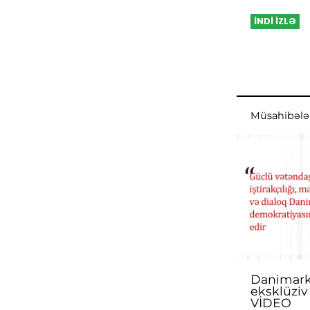
İNDİ İZLƏ
Müsahibələ
Danimarka
eksklüziv
VİDEO