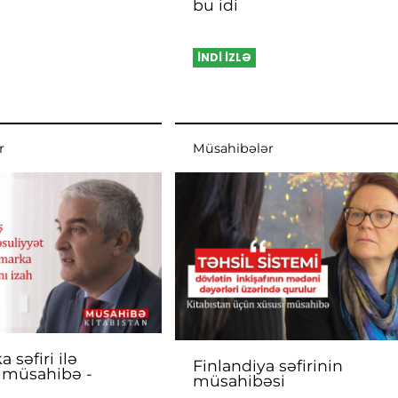
bu idi
İNDİ İZLƏ
r
Müsahibələr
 səfiri ilə
Finlandiya səfirinin
 müsahibə -
müsahibəsi