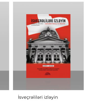
İsveçrəliləri izləyin