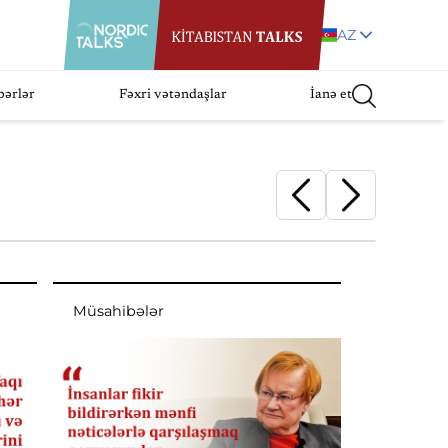
AZ
bərlər
Fəxri vətəndaşlar
İanə et
Müsahibələr