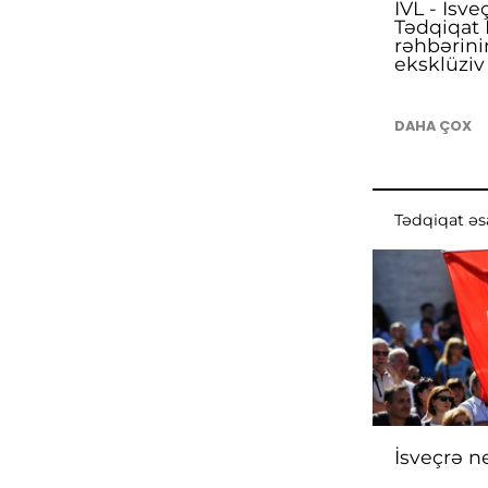
IVL - İsve
Tədqiqat 
rəhbərini
eksklüzi
DAHA ÇOX
Tədqiqat əsa
İsveçrə n