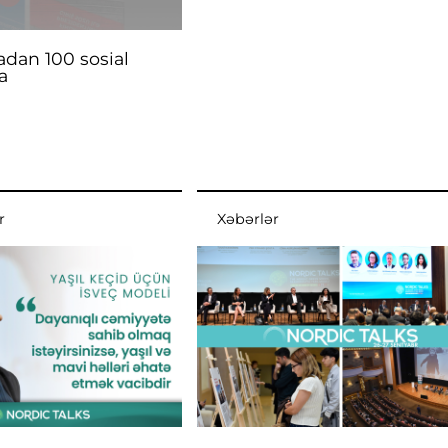
adan 100 sosial
a
r
Xəbərlər